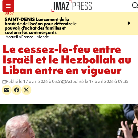
08:37
10:44
SAINT-DENIS
Lancement de la
SAINT-DENIS
Les lions 
braderie de l'océan pour défendre le
dragons paradent dans l
pouvoir d'achat des familles et
ville pour fêter Guan Di.
soutenir les commerçants
photos sur notre site
Accueil
France - Monde
Le cessez-le-feu entre
Israël et le Hezbollah au
Liban entre en vigueur
Publié le 17 avril 2026 à 03:59
Actualisé le 17 avril 2026 à 09:35