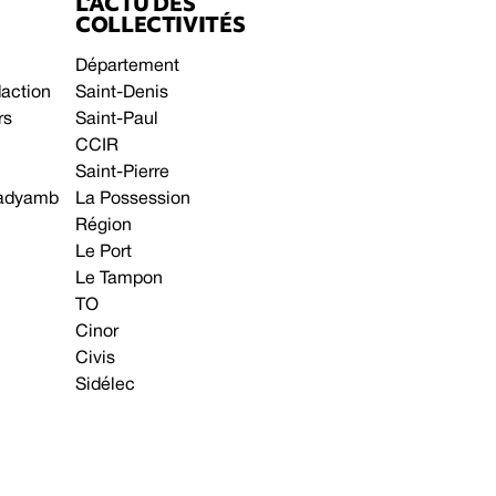
L’ACTU DES
COLLECTIVITÉS
Département
daction
Saint-Denis
rs
Saint-Paul
CCIR
Saint-Pierre
 gadyamb
La Possession
Région
Le Port
Le Tampon
TO
Cinor
Civis
Sidélec