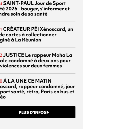
SAINT-PAUL
Jour de Sport
3
té 2026 - bouger, s’informer et
ndre soin de sa santé
CRÉATEUR PÉI
Xénoscard, un
1
de cartes à collectionner
giné à La Réunion
JUSTICE
Le rappeur Moha La
2
ale condamné à deux ans pour
 violences sur deux femmes
À LA UNE CE MATIN
0
oscard, rappeur condamné, jour
port santé, rétro, Paris en bus et
éo
PLUS D’INFOS