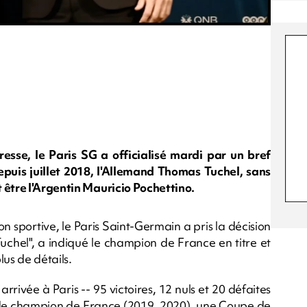
resse, le Paris SG a officialisé mardi par un bref
uis juillet 2018, l'Allemand Thomas Tuchel, sans
 être l'Argentin Mauricio Pochettino.
n sportive, le Paris Saint-Germain a pris la décision
chel", a indiqué le champion de France en titre et
us de détails.
rivée à Paris -- 95 victoires, 12 nuls et 20 défaites
s de champion de France (2019, 2020), une Coupe de