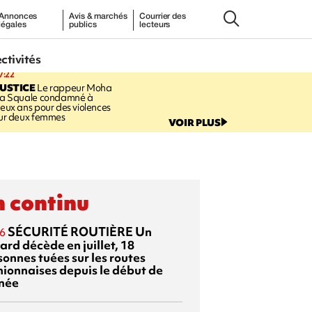
Annonces
Avis & marchés
Courrier des
légales
publics
lecteurs
ectivités
7:22
USTICE
Le rappeur Moha
a Squale condamné à
eux ans pour des violences
ur deux femmes
VOIR PLUS
 continu
SÉCURITÉ ROUTIÈRE
Un
6
ard décède en juillet, 18
sonnes tuées sur les routes
nionnaises depuis le début de
nnée