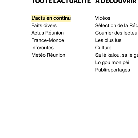
TOUTE L’ACTUALITÉ
À DÉCOUVRIR
L’actu en continu
Vidéos
Faits divers
Sélection de la Ré
Actus Réunion
Courrier des lecteu
France-Monde
Les plus lus
Inforoutes
Culture
Météo Réunion
Sa lé kalou, sa lé
Lo gou mon péi
Publireportages