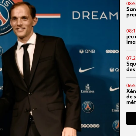
08:5
San
pre
08:1
jeu 
ima
07:2
Squ
des
06:5
Xén
de s
mét