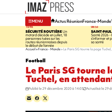
Actus Réunion
France-Monde
MENU
10:46
08:53
SÉCURITÉ ROUTIÈRE
Un
SAINT-PAUL
motard décède en juillet, 18
Santé 2026 - 
personnes tuées sur les
s’informer et 
routes réunionnaises depuis
sa santé
le début de l'année
Accueil
France - Monde
Le Paris SG tourne la page Tuchel
Football
Le Paris SG tourne 
Tuchel, en attendan
Publié le 29 décembre 2020 à 14:03
Actualisé le 29 