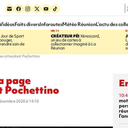
Vidéos
Faits divers
Inforoutes
Météo Réunion
L’actu des coll
08:11
0
Jour de Sport
CRÉATEUR PÉI
Xénoscard,
J
bouger,
un jeu de cartes à
L
prendre soin de
collectionner imaginé à La
d
Réunion
s
, en attendant Pochettino
la page
En
t Pochettino
10:4
mot
décembre 2020 à 14:10
per
réu
l'a