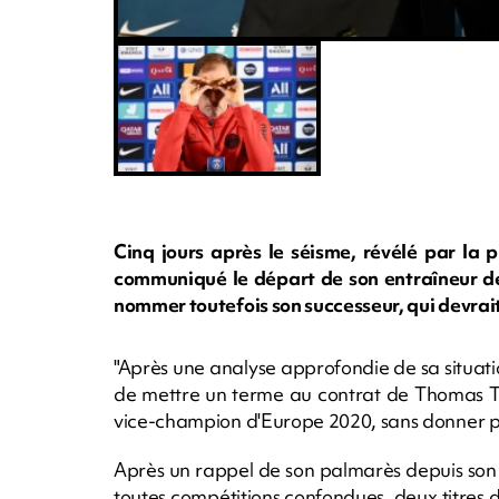
Cinq jours après le séisme, révélé par la p
communiqué le départ de son entraîneur dep
nommer toutefois son successeur, qui devrait
"Après une analyse approfondie de sa situatio
de mettre un terme au contrat de Thomas Tu
vice-champion d'Europe 2020, sans donner pl
Après un rappel de son palmarès depuis son ar
toutes compétitions confondues, deux titre