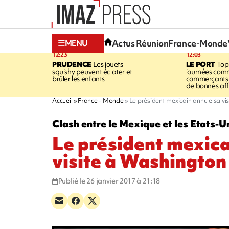
Actus Réunion
France-Monde
MENU
12:23
12:03
PRUDENCE
Les jouets
LE PORT
Top
squishy peuvent éclater et
journées comm
brûler les enfants
commerçants 
de bonnes aff
Accueil
France - Monde
Le président mexicain annule sa vi
Clash entre le Mexique et les Etats-U
Le président mexica
visite à Washington
Publié le 26 janvier 2017 à 21:18