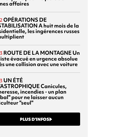
nes affaires
OPÉRATIONS DE
2
TABILISATION
A huit mois de la
identielle, les ingérences russes
ultiplient
ROUTE DE LA MONTAGNE
Un
3
liste évacué en urgence absolue
s une collision avec une voiture
UN ÉTÉ
3
TASTROPHIQUE
Canicules,
heresse, incendies - un plan
bal" pour ne laisser aucun
culteur "seul"
PLUS D’INFOS