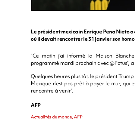
Le président mexicain Enrique Pena Nieto a a
où il devait rencontrer le 31 janvier son h
"Ce matin j'ai informé la Maison Blanche 
programmé mardi prochain avec @Potus", a é
Quelques heures plus tôt, le président Trump a
Mexique n'est pas prêt à payer le mur, qui e
rencontre à venir".
AFP
Actualités du monde, AFP