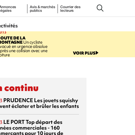
Annonces
Avis & marchés
Courrier des
légales
publics
lecteurs
ectivités
0:13
OUTE DE LA
MONTAGNE
Un cycliste
vacué en urgence absolue
près une collision avec une
VOIR PLUS
oiture
 continu
PRUDENCE
Les jouets squishy
3
ent éclater et brûler les enfants
LE PORT
Top départ des
3
rnées commerciales - 160
merçants pour 10 jours de