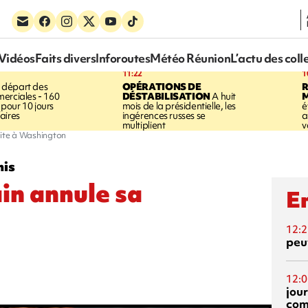
Vidéos
Faits divers
Inforoutes
Météo Réunion
L’actu des coll
11:22
1
 départ des
OPÉRATIONS DE
R
erciales - 160
DÉSTABILISATION
A huit
pour 10 jours
mois de la présidentielle, les
é
aires
ingérences russes se
a
multiplient
v
site à Washington
nis
in annule sa
En
12:2
peuv
12:0
jou
com