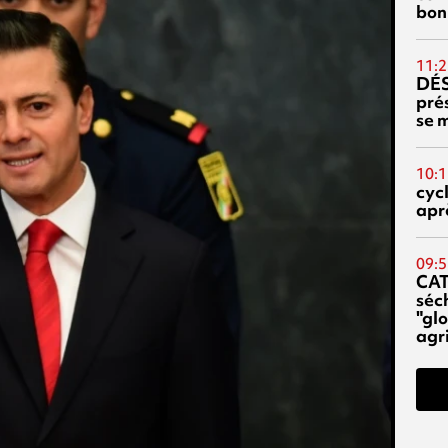
bon
11:2
DÉS
prés
se m
10:1
cyc
aprè
09:5
CA
séc
"glo
agri