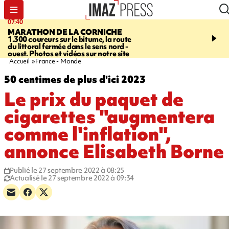
07:40
10:33
MARATHON DE LA CORNICHE
ASSOCIATIONS
Protec
1.300 coureurs sur le bitume, la route
l’enfance - une nouvelle
du littoral fermée dans le sens nord -
Stop VIF organisée à La
ouest. Photos et vidéos sur notre site
Accueil
France - Monde
50 centimes de plus d'ici 2023
Le prix du paquet de
cigarettes "augmentera
comme l'inflation",
annonce Elisabeth Borne
Publié le 27 septembre 2022 à 08:25
Actualisé le 27 septembre 2022 à 09:34