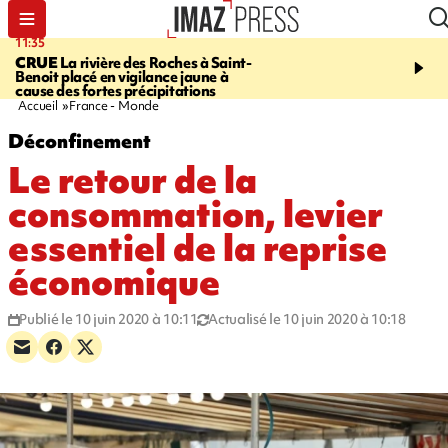
11:35
11:57
CRUE
La rivière des Roches à Saint-
SAINT-DENIS
Le télép
Benoit placé en vigilance jaune à
Papang a repris du servi
cause des fortes précipitations
Accueil
France - Monde
Déconfinement
Le retour de la
consommation, levier
essentiel de la reprise
économique
Publié le 10 juin 2020 à 10:11
Actualisé le 10 juin 2020 à 10:18