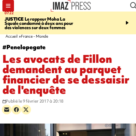
07:22
10:46
JUSTICE
Le rappeur Moha La
SÉCURITÉ ROUTIÈRE
Squale condamné à deux ans pour
décède en juillet, 18 pe
des violences sur deux femmes
sur les routes réunionnai
début de l'année,
Accueil
France - Monde
#Penelopegate
Les avocats de Fillon
demandent au parquet
financier de se dessaisir
de l'enquête
Publié le 9 février 2017 à 20:18