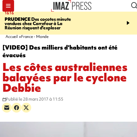
16:16
20:06
PRUDENCE
Des cocotes minute
À RETENIR CE SOIR
Vo
vendues chez Carrefour à La
l'Asie, mort d'une gram
Réunion risquent d'exploser
cocottes minute, Guan D
footballeurs
Accueil
France - Monde
[VIDEO] Des milliers d'habitants ont été
évacués
Les côtes australiennes
balayées par le cyclone
Debbie
Publié le 28 mars 2017 à 11:55