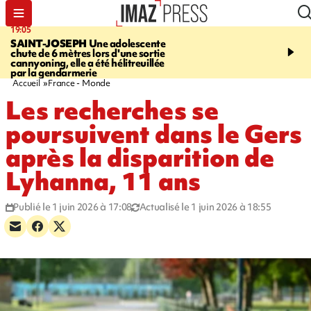
19:05
20:44
SAINT-JOSEPH
Une adolescente
À RETENIR CE SOIR
G
chute de 6 mètres lors d'une sortie
rouée de coups, cycliste,
cannyoning, elle a été hélitreuillée
personne disparue et c
par la gendarmerie
para-natation
Accueil
France - Monde
Les recherches se
poursuivent dans le Gers
après la disparition de
Lyhanna, 11 ans
Publié le 1 juin 2026 à 17:08
Actualisé le 1 juin 2026 à 18:55