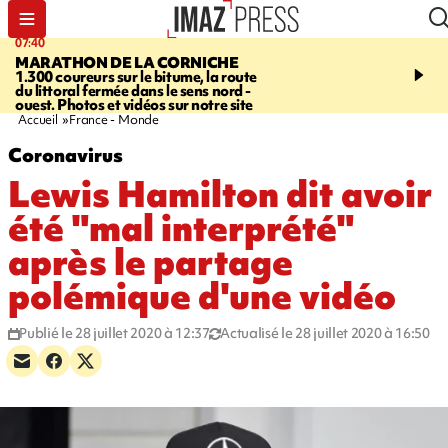
07:40
10:33
MARATHON DE LA CORNICHE
ASSOCIATIONS
Protec
1.300 coureurs sur le bitume, la route
l’enfance - une nouvelle
du littoral fermée dans le sens nord -
Stop VIF organisée à La
ouest. Photos et vidéos sur notre site
Accueil
France - Monde
Coronavirus
Lewis Hamilton dit avoir
été "mal interprété"
après le partage
polémique d'une vidéo
Publié le 28 juillet 2020 à 12:37
Actualisé le 28 juillet 2020 à 16:50