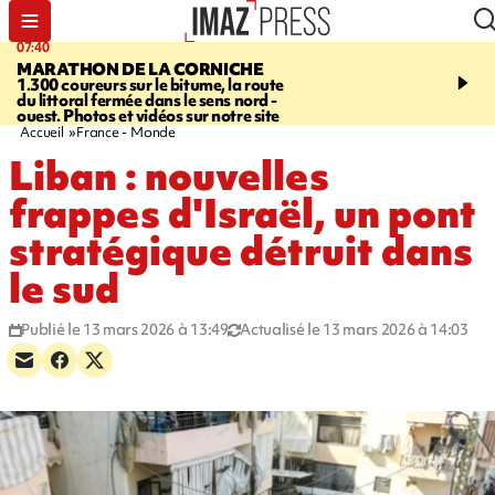
07:40
10:33
MARATHON DE LA CORNICHE
ASSOCIATIONS
Protec
1.300 coureurs sur le bitume, la route
l’enfance - une nouvelle
du littoral fermée dans le sens nord -
Stop VIF organisée à La
ouest. Photos et vidéos sur notre site
Accueil
France - Monde
Liban : nouvelles
frappes d'Israël, un pont
stratégique détruit dans
le sud
Publié le 13 mars 2026 à 13:49
Actualisé le 13 mars 2026 à 14:03