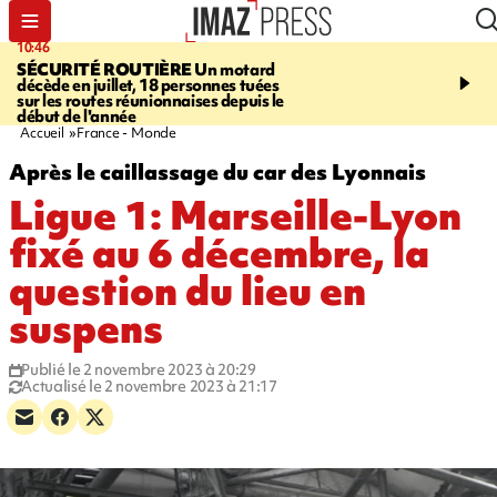
10:46
13:49
SÉCURITÉ ROUTIÈRE
Un motard
JUSTICE
Violences sexu
décède en juillet, 18 personnes tuées
mineurs - un courrier d
sur les routes réunionnaises depuis le
pointe les défaillances 
début de l'année
Accueil
France - Monde
Après le caillassage du car des Lyonnais
Ligue 1: Marseille-Lyon
fixé au 6 décembre, la
question du lieu en
suspens
Publié le 2 novembre 2023 à 20:29
Actualisé le 2 novembre 2023 à 21:17