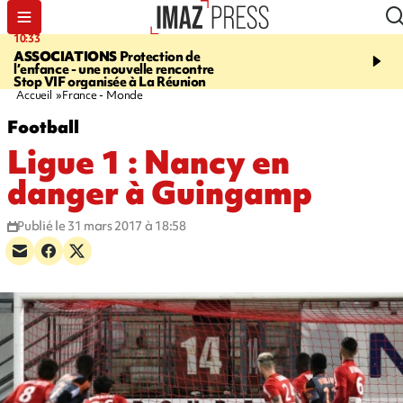
10:33
15:03
ASSOCIATIONS
Protection de
CANADA
Vaste feu de 
l’enfance - une nouvelle rencontre
l'ouest du pays, 20.000 
Stop VIF organisée à La Réunion
l'état d'urgence déclaré
Accueil
France - Monde
Football
Ligue 1 : Nancy en
danger à Guingamp
Publié le 31 mars 2017 à 18:58