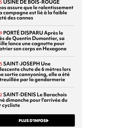
USINE DE BOIS-ROUGE
5
eos assure que le ralentissement
a campagne est lié à la faible
eté des cannes
PORTÉ DISPARU
Après le
9
ès de Quentin Dumontier, sa
ille lance une cagnotte pour
atrier son corps en Hexagone
SAINT-JOSEPH
Une
5
lescente chute de 6 mètres lors
e sortie cannyoning, elle a été
itreuillée par la gendarmerie
SAINT-DENIS
Le Barachois
2
mé dimanche pour l'arrivée du
 cycliste
PLUS D’INFOS