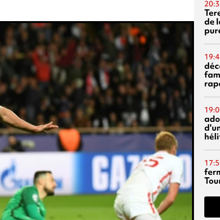
20:3
Ter
de l
pur
19:4
déc
fam
rap
19:0
ado
d'un
hél
17:5
fer
Tour