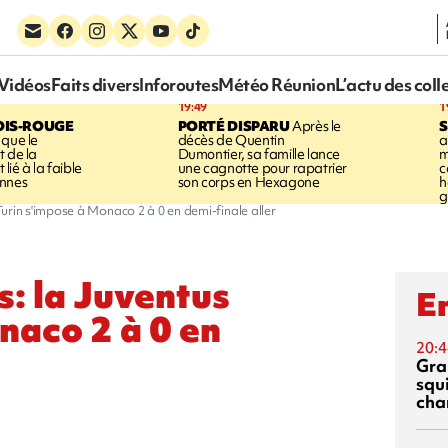
Vidéos
Faits divers
Inforoutes
Météo Réunion
L’actu des coll
19:49
1
OIS-ROUGE
PORTÉ DISPARU
Après le
S
 que le
décès de Quentin
a
t de la
Dumontier, sa famille lance
m
ié à la faible
une cagnotte pour rapatrier
c
annes
son corps en Hexagone
h
g
urin s'impose à Monaco 2 à 0 en demi-finale aller
: la Juventus
En
naco 2 à 0 en
20:4
Gra
squ
cha