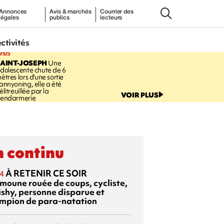
Annonces
Avis & marchés
Courrier des
légales
publics
lecteurs
ectivités
9:05
AINT-JOSEPH
Une
dolescente chute de 6
ètres lors d'une sortie
annyoning, elle a été
élitreuillée par la
VOIR PLUS
endarmerie
 continu
À RETENIR CE SOIR
4
moune rouée de coups, cycliste,
ishy, personne disparue et
mpion de para-natation