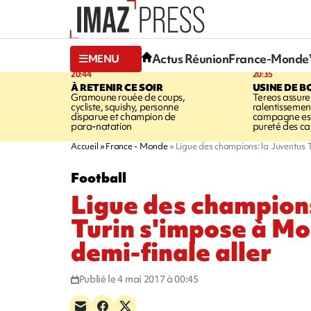
Actus Réunion
France-Monde
MENU
20:44
20:35
À RETENIR CE SOIR
USINE DE B
Gramoune rouée de coups,
Tereos assure
cycliste, squishy, personne
ralentissemen
disparue et champion de
campagne est l
para-natation
pureté des c
Accueil
France - Monde
Ligue des champions: la Juventus T
Football
Ligue des champions
Turin s'impose à Mo
demi-finale aller
Publié le 4 mai 2017 à 00:45