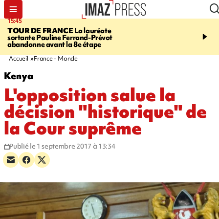
15:45
20:17
TOUR DE FRANCE
La lauréate
À RETENIR CE SOIR
Sé
sortante Pauline Ferrand-Prévot
routière, concours de nou
abandonne avant la 8e étape
du littoral fermée, courr
Darmanin et évacuation
Accueil
France - Monde
Kenya
L'opposition salue la
décision "historique" de
la Cour suprême
Publié le 1 septembre 2017 à 13:34