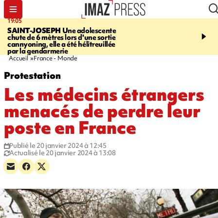
19:05
20:44
SAINT-JOSEPH
Une adolescente
À RETENIR CE SOIR
G
chute de 6 mètres lors d'une sortie
rouée de coups, cycliste,
cannyoning, elle a été hélitreuillée
personne disparue et c
par la gendarmerie
para-natation
Accueil
France - Monde
Protestation
Les médecins étrangers
menacés de perdre leur
poste en France
Publié le 20 janvier 2024 à 12:45
Actualisé le 20 janvier 2024 à 13:08