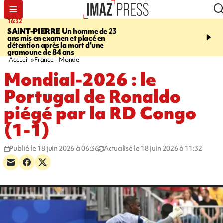
16:32
21:08
SAINT-PIERRE
Un homme de 23
MONDE
Arabie saoudit
ans mis en examen et placé en
et Turquie scellent un p
détention après la mort d'une
défense en pleine guerr
gramoune de 84 ans
Orient
Accueil
France - Monde
Mondial-2026 : le
Portugal de Ronaldo
piégé par la RD Congo
(1-1)
Publié le 18 juin 2026 à 06:36
Actualisé le 18 juin 2026 à 11:32