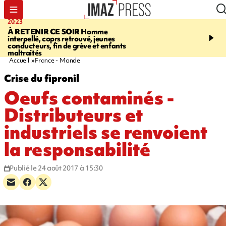
20:23
18:26
À RETENIR CE SOIR
Homme
UN ACCORD TROUV
interpellé, coprs retrouvé, jeunes
grève chez Derichebourg
conducteurs, fin de grève et enfants
appelle à une reprise rap
maltraités
collecte
Accueil
France - Monde
Crise du fipronil
Oeufs contaminés -
Distributeurs et
industriels se renvoient
la responsabilité
Publié le 24 août 2017 à 15:30