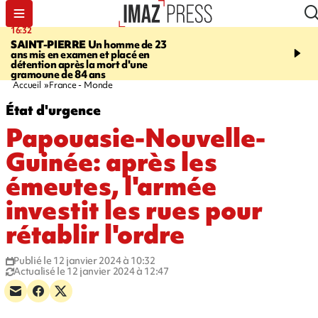
16:32
21:08
SAINT-PIERRE
Un homme de 23
MONDE
Arabie saoudit
ans mis en examen et placé en
et Turquie scellent un p
détention après la mort d'une
défense en pleine guerr
gramoune de 84 ans
Orient
Accueil
France - Monde
État d'urgence
Papouasie-Nouvelle-
Guinée: après les
émeutes, l'armée
investit les rues pour
rétablir l'ordre
Publié le 12 janvier 2024 à 10:32
Actualisé le 12 janvier 2024 à 12:47