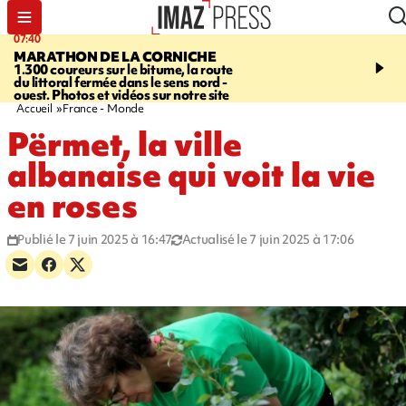
07:40
10:33
MARATHON DE LA CORNICHE
ASSOCIATIONS
Protec
1.300 coureurs sur le bitume, la route
l’enfance - une nouvelle
du littoral fermée dans le sens nord -
Stop VIF organisée à La
ouest. Photos et vidéos sur notre site
Accueil
France - Monde
Përmet, la ville
albanaise qui voit la vie
en roses
Publié le 7 juin 2025 à 16:47
Actualisé le 7 juin 2025 à 17:06