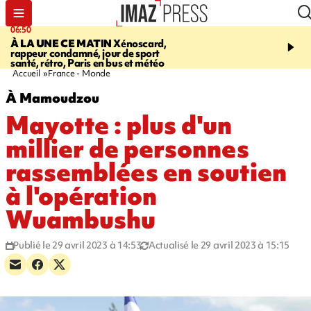
06:50
08:53
À LA UNE CE MATIN
Xénoscard,
SAINT-PAUL
Jour de S
rappeur condamné, jour de sport
2026 - bouger, s’informe
santé, rétro, Paris en bus et météo
soin de sa santé
Accueil
France - Monde
À Mamoudzou
Mayotte : plus d'un
millier de personnes
rassemblées en soutien
à l'opération
Wuambushu
Publié le 29 avril 2023 à 14:53
Actualisé le 29 avril 2023 à 15:15