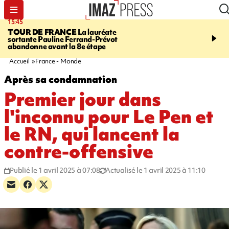
15:45
20:17
TOUR DE FRANCE
La lauréate
À RETENIR CE SOIR
Sé
sortante Pauline Ferrand-Prévot
routière, concours de nou
abandonne avant la 8e étape
du littoral fermée, courr
Darmanin et évacuation
Accueil
France - Monde
Après sa condamnation
Premier jour dans
l'inconnu pour Le Pen et
le RN, qui lancent la
contre-offensive
Publié le 1 avril 2025 à 07:08
Actualisé le 1 avril 2025 à 11:10