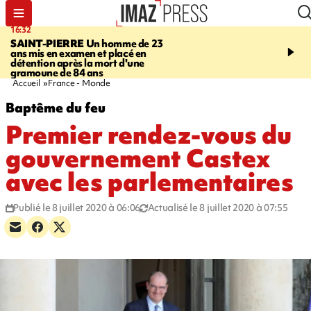
16:32
21:08
SAINT-PIERRE
Un homme de 23
MONDE
Arabie saoudit
ans mis en examen et placé en
et Turquie scellent un p
détention après la mort d'une
défense en pleine guerr
gramoune de 84 ans
Orient
Accueil
France - Monde
Baptême du feu
Premier rendez-vous du
gouvernement Castex
avec les parlementaires
Publié le 8 juillet 2020 à 06:06
Actualisé le 8 juillet 2020 à 07:55