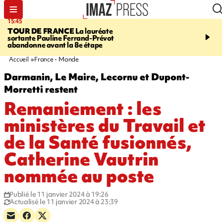
15:45
20:17
TOUR DE FRANCE
La lauréate
À RETENIR CE SOIR
Sé
sortante Pauline Ferrand-Prévot
routière, concours de nou
abandonne avant la 8e étape
du littoral fermée, courr
Darmanin et évacuation
Accueil
France - Monde
Darmanin, Le Maire, Lecornu et Dupont-
Morretti restent
Remaniement : les
ministères du Travail et
de la Santé fusionnés,
Catherine Vautrin
nommée au poste
Publié le 11 janvier 2024 à 19:26
Actualisé le 11 janvier 2024 à 23:39