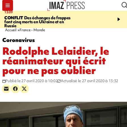
13:09
17:14
CONFLIT
Des échanges de frappes
ESCALADE
Quatre méd
font cinq morts en Ukraine et en
européennes pour les je
Russie
grimpeurs réunionnais 
Accueil
France - Monde
Coronavirus
Rodolphe Lelaidier, le
réanimateur qui écrit
pour ne pas oublier
Publié le 27 avril 2020 à 10:02
Actualisé le 27 avril 2020 à 13:32