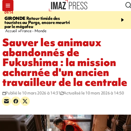
09:14
13:09
GIRONDE
Retour timide des
CONFLIT
Des échanges
touristes au Porge, encore meurtri
font cinq morts en Ukrai
par le mégafeu
Russie
Accueil
France - Monde
Sauver les animaux
abandonnés de
Fukushima : la mission
acharnée d'un ancien
travailleur de la centrale
Publié le 10 mars 2026 à 14:31
Actualisé le 10 mars 2026 à 14:50