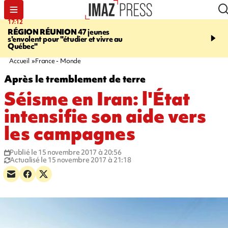
17:12
19:05
RÉGION RÉUNION
47 jeunes
SAINT-JOSEPH
Une ad
s'envolent pour "étudier et vivre au
chute de 6 mètres lors d'
Québec"
cannyoning, elle a été hé
par la gendarmerie
Accueil
France - Monde
Après le tremblement de terre
Séisme en Iran: l'État
intensifie son aide vers
les campagnes
Publié le 15 novembre 2017 à 20:56
Actualisé le 15 novembre 2017 à 21:18