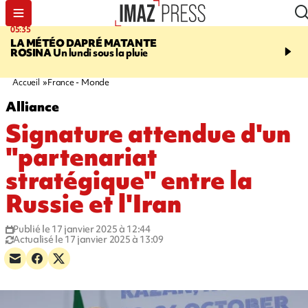
05:35
07:47
LA MÉTÉO DAPRÉ MATANTE
MAYOTTE
Une femme e
ROSINA
Un lundi sous la pluie
ses deux enfants meure
l'incendie de leur maiso
Accueil
France - Monde
Alliance
Signature attendue d'un
"partenariat
stratégique" entre la
Russie et l'Iran
Publié le 17 janvier 2025 à 12:44
Actualisé le 17 janvier 2025 à 13:09