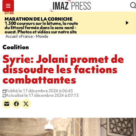
07:40
10:33
MARATHON DE LA CORNICHE
ASSOCIATIONS
Protec
1.300 coureurs sur le bitume, la route
l’enfance - une nouvelle
du littoral fermée dans le sens nord -
Stop VIF organisée à La
ouest. Photos et vidéos sur notre site
Accueil
France - Monde
Coalition
Syrie: Jolani promet de
dissoudre les factions
combattantes
Publié le 17 décembre 2024 à 06:43
Actualisé le 17 décembre 2024 à 07:13