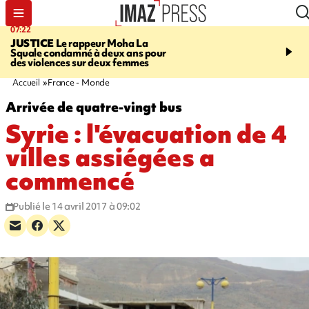
07:22
10:46
JUSTICE
Le rappeur Moha La
SÉCURITÉ ROUTIÈRE
Squale condamné à deux ans pour
décède en juillet, 18 pe
des violences sur deux femmes
sur les routes réunionnai
début de l'année
Accueil
France - Monde
Arrivée de quatre-vingt bus
Syrie : l'évacuation de 4
villes assiégées a
commencé
Publié le 14 avril 2017 à 09:02