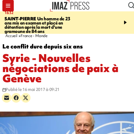
16:32
21:08
SAINT-PIERRE
Un homme de 23
MONDE
Arabie saoudit
ans mis en examen et placé en
et Turquie scellent un p
détention après la mort d'une
défense en pleine guerr
gramoune de 84 ans
Orient
Accueil
France - Monde
Le conflit dure depuis six ans
Syrie - Nouvelles
négociations de paix à
Genève
Publié le 16 mai 2017 à 09:21