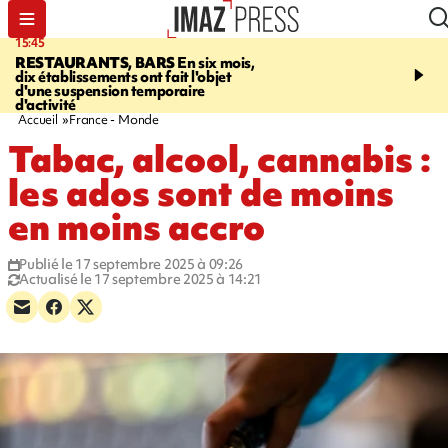
15:45
17:17
RESTAURANTS, BARS
En six mois,
"LE DERNIER REFUG
dix établissements ont fait l'objet
Angeles, un homme vit 
d'une suspension temporaire
panneau publicitaire po
d'activité
promouvoir un film Netf
Accueil
France - Monde
Tabac, alcool, cannabis :
les ados sont de moins
en moins accro
Publié le 17 septembre 2025 à 09:26
Actualisé le 17 septembre 2025 à 14:21