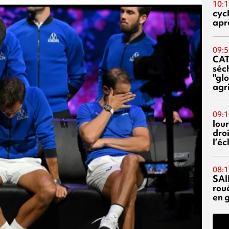
10:1
cyc
aprè
09:5
CA
séc
"glo
agri
09:1
lour
droi
l’é
08:1
SAI
rou
en 