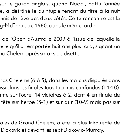
sur le gazon anglais, quand Nadal, battu l'année
a détrôné le quintuple tenant du titre à la nuit
nis de rêve des deux côtés. Cette rencontre est la
Borg-McEnroe de 1980, dans le même jardin.
de l'Open d'Australie 2009 à l'issue de laquelle le
celle qu'il a remportée huit ans plus tard, signant un
d Chelem après six ans de disette.
ands Chelems (6 à 3), dans les matchs disputés dans
ssi dans les finales tous tournois confondus (14-10).
nte sur l'ocre: 14 victoires à 2, dont 4 en finale de
ête sur herbe (3-1) et sur dur (10-9) mais pas sur
inales de Grand Chelem, a été la plus fréquente de
l-Djokovic et devant les sept Djokovic-Murray.