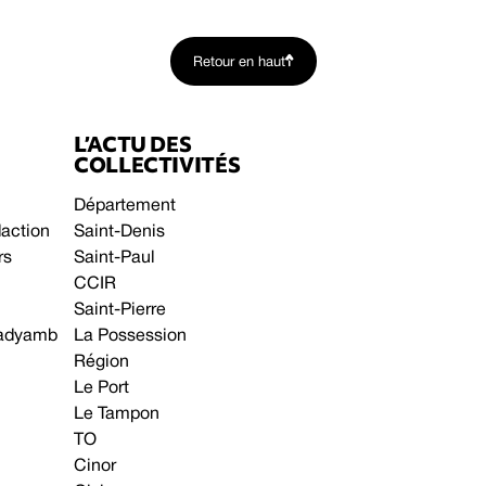
Retour en haut
L’ACTU DES
COLLECTIVITÉS
Département
daction
Saint-Denis
rs
Saint-Paul
CCIR
Saint-Pierre
 gadyamb
La Possession
Région
Le Port
Le Tampon
TO
Cinor