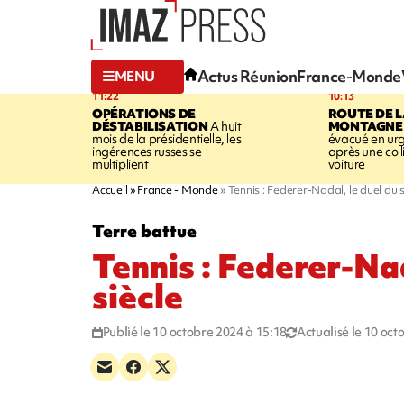
Actus Réunion
France-Monde
MENU
11:22
10:13
OPÉRATIONS DE
ROUTE DE 
DÉSTABILISATION
A huit
MONTAGNE
mois de la présidentielle, les
évacué en ur
ingérences russes se
après une coll
multiplient
voiture
Accueil
France - Monde
Tennis : Federer-Nadal, le duel du s
Terre battue
Tennis : Federer-Nad
siècle
Publié le 10 octobre 2024 à 15:18
Actualisé le 10 oct