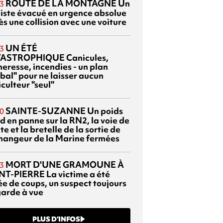
ROUTE DE LA MONTAGNE
Un
3
liste évacué en urgence absolue
s une collision avec une voiture
UN ÉTÉ
3
TASTROPHIQUE
Canicules,
heresse, incendies - un plan
bal" pour ne laisser aucun
culteur "seul"
SAINTE-SUZANNE
Un poids
0
d en panne sur la RN2, la voie de
te et la bretelle de la sortie de
changeur de la Marine fermées
MORT D'UNE GRAMOUNE À
3
NT-PIERRE
La victime a été
ée de coups, un suspect toujours
garde à vue
PLUS D’INFOS