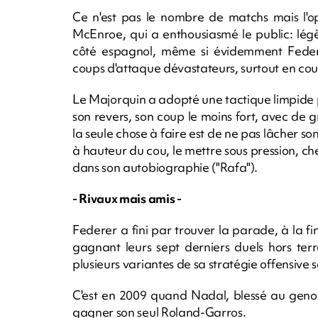
Ce n'est pas le nombre de matchs mais l'op
McEnroe, qui a enthousiasmé le public: légè
côté espagnol, même si évidemment Federe
coups d'attaque dévastateurs, surtout en cou
Le Majorquin a adopté une tactique limpide p
son revers, son coup le moins fort, avec de g
la seule chose à faire est de ne pas lâcher son
à hauteur du cou, le mettre sous pression, cher
dans son autobiographie ("Rafa").
- Rivaux mais amis -
Federer a fini par trouver la parade, à la fin
gagnant leurs sept derniers duels hors terre
plusieurs variantes de sa stratégie offensive 
C'est en 2009 quand Nadal, blessé au genou
gagner son seul Roland-Garros.