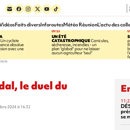
Vidéos
Faits divers
Inforoutes
Météo Réunion
L’actu des coll
09:53
0
LA
UN ÉTÉ
Un cycliste
CATASTROPHIQUE
Canicules,
p
gence absolue
sécheresse, incendies - un
R
ision avec une
plan "global" pour ne laisser
b
aucun agriculteur "seul"
l
f
iècle
al, le duel du
En
11:2
DÉS
obre 2024 à 16:32
prés
se m