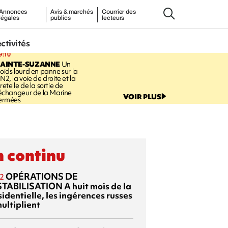
Annonces
Avis & marchés
Courrier des
légales
publics
lecteurs
ectivités
9:10
SAINTE-SUZANNE
Un
oids lourd en panne sur la
N2, la voie de droite et la
retelle de la sortie de
’échangeur de la Marine
VOIR PLUS
ermées
 continu
OPÉRATIONS DE
2
TABILISATION
A huit mois de la
identielle, les ingérences russes
ultiplient