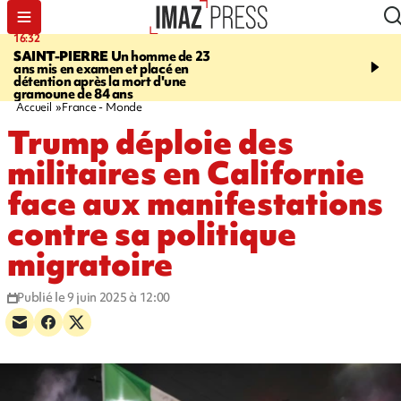
16:32
21:08
SAINT-PIERRE
Un homme de 23
MONDE
Arabie saoudit
ans mis en examen et placé en
et Turquie scellent un p
détention après la mort d'une
défense en pleine guerr
gramoune de 84 ans
Orient
Accueil
France - Monde
Trump déploie des
militaires en Californie
face aux manifestations
contre sa politique
migratoire
Publié le 9 juin 2025 à 12:00