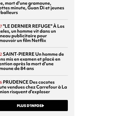
sie, mort d'une gramoune,
ottes minute, Guan Di et jeunes
tballeurs
"LE DERNIER REFUGE"
À Los
7
eles, un homme vit dans un
neau publicitaire pour
mouvoir un film Netflix
SAINT-PIERRE
Un homme de
2
ans mis en examen et placé en
ention après la mort d'une
moune de 84 ans
PRUDENCE
Des cocotes
6
ute vendues chez Carrefour à La
nion risquent d'exploser
PLUS D’INFOS