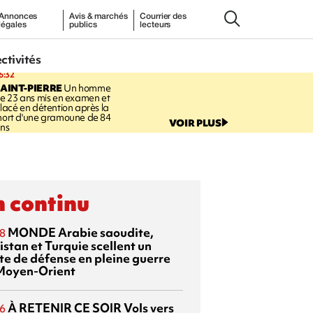
Annonces
Avis & marchés
Courrier des
légales
publics
lecteurs
ectivités
6:32
AINT-PIERRE
Un homme
e 23 ans mis en examen et
lacé en détention après la
ort d'une gramoune de 84
VOIR PLUS
ns
 continu
MONDE
Arabie saoudite,
8
istan et Turquie scellent un
te de défense en pleine guerre
Moyen-Orient
À RETENIR CE SOIR
Vols vers
6