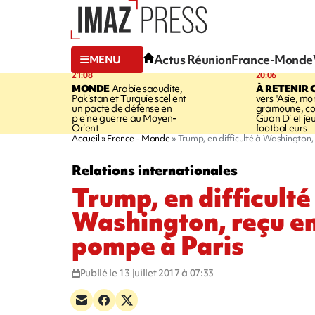
Actus Réunion
France-Monde
MENU
21:08
20:06
MONDE
Arabie saoudite,
À RETENIR 
Pakistan et Turquie scellent
vers l'Asie, mo
un pacte de défense en
gramoune, co
pleine guerre au Moyen-
Guan Di et je
Orient
footballeurs
Accueil
France - Monde
Trump, en difficulté à Washington
Relations internationales
Trump, en difficulté
Washington, reçu e
pompe à Paris
Publié le 13 juillet 2017 à 07:33