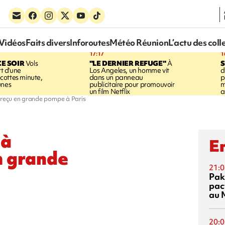
Vidéos
Faits divers
Inforoutes
Météo Réunion
L’actu des coll
17:17
1
CE SOIR
Vols
"LE DERNIER REFUGE"
À
S
rt d'une
Los Angeles, un homme vit
d
cottes minute,
dans un panneau
p
unes
publicitaire pour promouvoir
m
un film Netflix
a
, reçu en grande pompe à Paris
 à
En
n grande
21:0
Pak
pac
au 
20:0