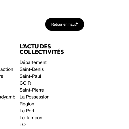
Retour en haut
L’ACTU DES
COLLECTIVITÉS
Département
daction
Saint-Denis
rs
Saint-Paul
CCIR
Saint-Pierre
 gadyamb
La Possession
Région
Le Port
Le Tampon
TO