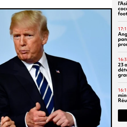
l'A
coc
foo
17:1
Ang
pan
pro
16:3
23 
dét
gra
16:1
min
Réu