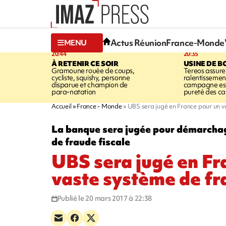
Actus Réunion
France-Monde
MENU
20:44
20:35
À RETENIR CE SOIR
USINE DE B
Gramoune rouée de coups,
Tereos assure
cycliste, squishy, personne
ralentissemen
disparue et champion de
campagne est l
para-natation
pureté des c
Accueil
France - Monde
UBS sera jugé en France pour un v
La banque sera jugée pour démarchag
de fraude fiscale
UBS sera jugé en Fr
vaste système de fr
Publié le 20 mars 2017 à 22:38