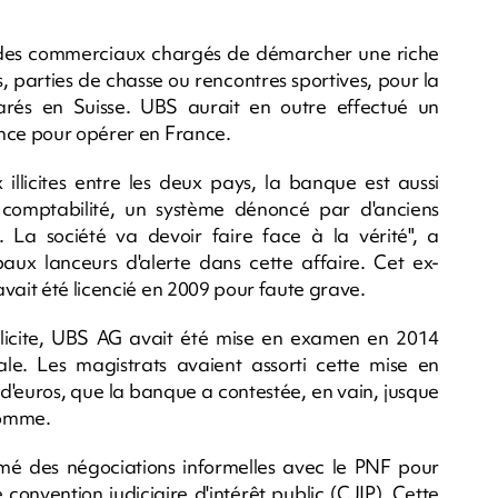
 des commerciaux chargés de démarcher une riche
s, parties de chasse ou rencontres sportives, pour la
arés en Suisse. UBS aurait en outre effectué un
ence pour opérer en France.
licites entre les deux pays, la banque est aussi
comptabilité, un système dénoncé par d'anciens
 La société va devoir faire face à la vérité", a
paux lanceurs d'alerte dans cette affaire. Cet ex-
vait été licencié en 2009 pour faute grave.
licite, UBS AG avait été mise en examen en 2014
e. Les magistrats avaient assorti cette mise en
d'euros, que la banque a contestée, en vain, jusque
Homme.
mé des négociations informelles avec le PNF pour
 convention judiciaire d'intérêt public (CJIP). Cette