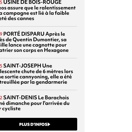
USINE DE BOIS-ROUGE
5
eos assure que le ralentissement
a campagne est lié à la faible
eté des cannes
PORTÉ DISPARU
Après le
9
ès de Quentin Dumontier, sa
ille lance une cagnotte pour
atrier son corps en Hexagone
SAINT-JOSEPH
Une
5
lescente chute de 6 mètres lors
e sortie cannyoning, elle a été
itreuillée par la gendarmerie
SAINT-DENIS
Le Barachois
2
mé dimanche pour l'arrivée du
 cycliste
PLUS D’INFOS