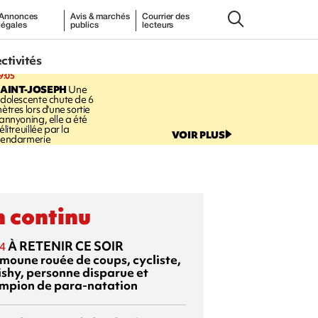
Annonces
Avis & marchés
Courrier des
légales
publics
lecteurs
ectivités
9:05
AINT-JOSEPH
Une
dolescente chute de 6
ètres lors d'une sortie
annyoning, elle a été
élitreuillée par la
VOIR PLUS
endarmerie
 continu
À RETENIR CE SOIR
4
moune rouée de coups, cycliste,
ishy, personne disparue et
mpion de para-natation