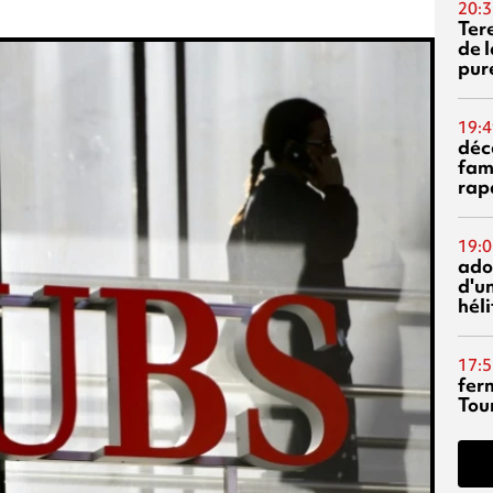
20:3
Ter
de l
pur
19:4
déc
fam
rap
19:0
ado
d'un
hél
17:5
fer
Tour