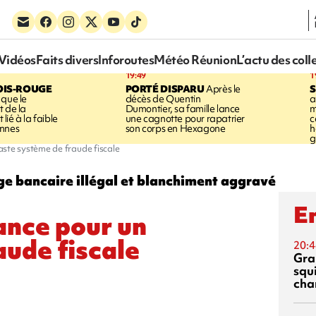
Vidéos
Faits divers
Inforoutes
Météo Réunion
L’actu des coll
19:49
1
OIS-ROUGE
PORTÉ DISPARU
Après le
S
 que le
décès de Quentin
a
t de la
Dumontier, sa famille lance
m
ié à la faible
une cagnotte pour rapatrier
c
annes
son corps en Hexagone
h
g
aste système de fraude fiscale
e bancaire illégal et blanchiment aggravé
En
ance pour un
aude fiscale
20:4
Gra
squ
cha