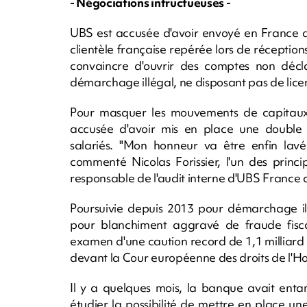
- Négociations infructueuses -
UBS est accusée d'avoir envoyé en France
clientèle française repérée lors de réception
convaincre d'ouvrir des comptes non décl
démarchage illégal, ne disposant pas de lic
Pour masquer les mouvements de capitaux il
accusée d'avoir mis en place une double 
salariés. "Mon honneur va être enfin lavé.
commenté Nicolas Forissier, l'un des princi
responsable de l'audit interne d'UBS France a
Poursuivie depuis 2013 pour démarchage il
pour blanchiment aggravé de fraude fiscal
examen d'une caution record de 1,1 milliard 
devant la Cour européenne des droits de l'
Il y a quelques mois, la banque avait enta
étudier la possibilité de mettre en place une