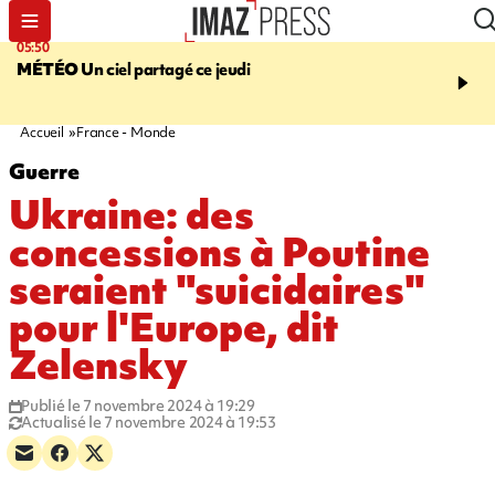
05:50
08:13
MÉTÉO
Un ciel partagé ce jeudi
MORT D'UNE GRAMO
SAINT-PIERRE
La victi
rouée de coups, un susp
en garde à vue
Accueil
France - Monde
Guerre
Ukraine: des
concessions à Poutine
seraient "suicidaires"
pour l'Europe, dit
Zelensky
Publié le 7 novembre 2024 à 19:29
Actualisé le 7 novembre 2024 à 19:53