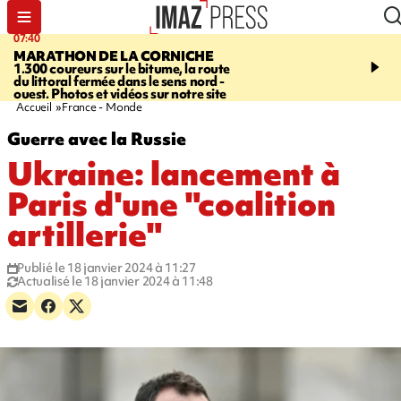
07:40
10:33
MARATHON DE LA CORNICHE
ASSOCIATIONS
Protec
1.300 coureurs sur le bitume, la route
l’enfance - une nouvelle
du littoral fermée dans le sens nord -
Stop VIF organisée à La
ouest. Photos et vidéos sur notre site
Accueil
France - Monde
Guerre avec la Russie
Ukraine: lancement à
Paris d'une "coalition
artillerie"
Publié le 18 janvier 2024 à 11:27
Actualisé le 18 janvier 2024 à 11:48