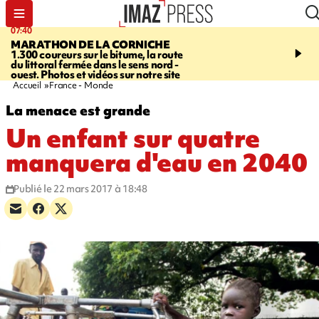
07:40
10:33
MARATHON DE LA CORNICHE
ASSOCIATIONS
Protec
1.300 coureurs sur le bitume, la route
l’enfance - une nouvelle
du littoral fermée dans le sens nord -
Stop VIF organisée à La
ouest. Photos et vidéos sur notre site
Accueil
France - Monde
La menace est grande
Un enfant sur quatre
manquera d'eau en 2040
Publié le 22 mars 2017 à 18:48