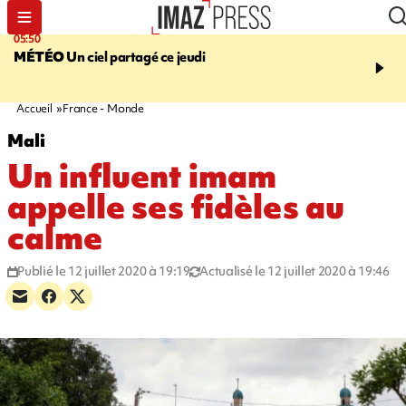
05:50
08:13
MÉTÉO
Un ciel partagé ce jeudi
MORT D'UNE GRAMO
SAINT-PIERRE
La victi
rouée de coups, un susp
en garde à vue
Accueil
France - Monde
Mali
Un influent imam
appelle ses fidèles au
calme
Publié le 12 juillet 2020 à 19:19
Actualisé le 12 juillet 2020 à 19:46