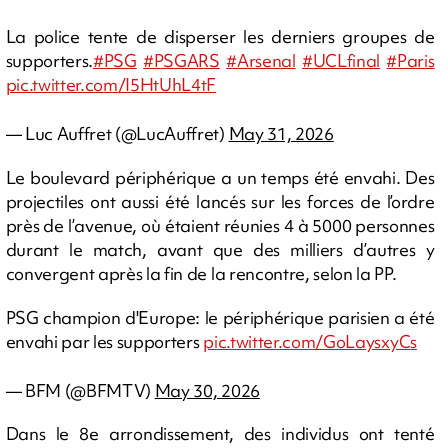
La police tente de disperser les derniers groupes de
supporters.
#PSG
#PSGARS
#Arsenal
#UCLfinal
#Paris
pic.twitter.com/I5HtUhL4tF
— Luc Auffret (@LucAuffret)
May 31, 2026
Le boulevard périphérique a un temps été envahi. Des
projectiles ont aussi été lancés sur les forces de l’ordre
près de l’avenue, où étaient réunies 4 à 5000 personnes
durant le match, avant que des milliers d’autres y
convergent après la fin de la rencontre, selon la PP.
PSG champion d'Europe: le périphérique parisien a été
envahi par les supporters
pic.twitter.com/GoLaysxyCs
— BFM (@BFMTV)
May 30, 2026
Dans le 8e arrondissement, des individus ont tenté