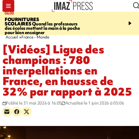
06:00
08:37
FOURNITURES
REQUIN BOULEDOG
SCOLAIRES
Quand les professeurs
APERÇU
La flamme rou
des écoles mettent la main à la poche
maintenue pendant 48 h
pour bien enseigner
l'Étang-Salé
Accueil
France - Monde
[Vidéos] Ligue des
champions : 780
interpellations en
France, en hausse de
32% par rapport à 2025
Publié le 31 mai 2026 à 16:05
Actualisé le 1 juin 2026 à 05:06