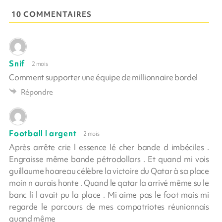
10 COMMENTAIRES
Snif
2 mois
Comment supporter une équipe de millionnaire bordel
Répondre
Football l argent
2 mois
Après arrête crie l essence lé cher bande d imbéciles .
Engraisse même bande pétrodollars . Et quand mi vois
guillaume hoareau célèbre la victoire du Qatar à sa place
moin n aurais honte . Quand le qatar la arrivé même su le
banc li l avait pu la place . Mi aime pas le foot mais mi
regarde le parcours de mes compatriotes réunionnais
quand même