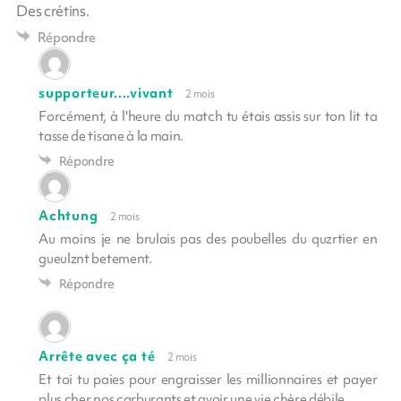
Des crétins.
Répondre
supporteur....vivant
2 mois
Forcément, à l'heure du match tu étais assis sur ton lit ta
tasse de tisane à la main.
Répondre
Achtung
2 mois
Au moins je ne brulais pas des poubelles du quzrtier en
gueulznt betement.
Répondre
Arrête avec ça té
2 mois
Et toi tu paies pour engraisser les millionnaires et payer
plus cher nos carburants et avoir une vie chère débile