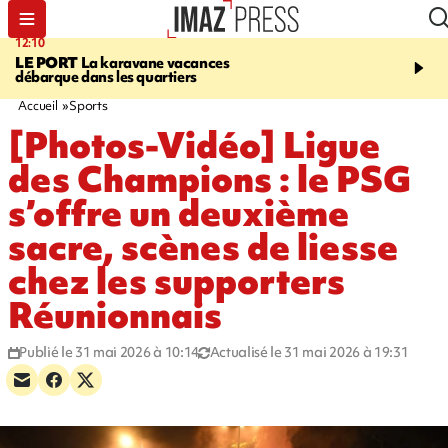
12:10
16:49
LE PORT
La karavane vacances
ÉTANG-SALÉ
Un requi
débarque dans les quartiers
bouledogue observé près
de baignade, le spot év
Accueil
Sports
[Photos-Vidéo] Ligue
des Champions : le PSG
s’offre un deuxième
sacre, scènes de liesse
chez les supporters
Réunionnais
Publié le 31 mai 2026 à 10:14
Actualisé le 31 mai 2026 à 19:31