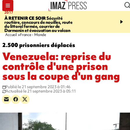
20:17
08:26
À RETENIR CE SOIR
Sécurité
SALAZIE
Cascade blanc
routière, concours de nouilles, route
rencontre d'un géant d
du littoral fermée, courrier de
Photos et vidéos sur notr
Darmanin et évacuation au volcan
Accueil
France - Monde
2.500 prisonniers déplacés
Venezuela: reprise du
contrôle d'une prison
sous la coupe d'un gang
Publié le 21 septembre 2023 à 01:46
Actualisé le 21 septembre 2023 à 05:11