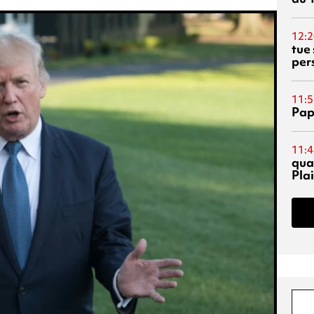
12:2
tue
per
11:5
Pap
11:4
qual
Pla