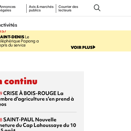
Annonces
Avis & marchés
Courrier des
légales
publics
lecteurs
ectivités
1:57
AINT-DENIS
Le
éléphérique Papang a
epris du service
VOIR PLUS
 continu
CRISE À BOIS-ROUGE
La
9
mbre d'agriculture s'en prend à
eos
SAINT-PAUL
Nouvelle
8
meture du Cap Lahoussaye du 10
15 août