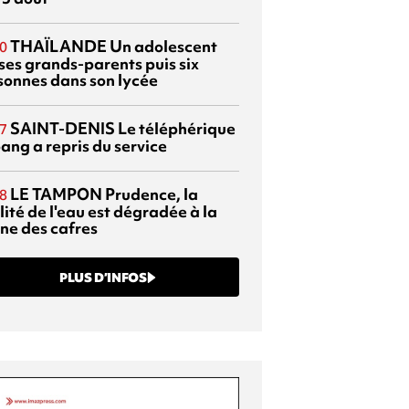
THAÏLANDE
Un adolescent
0
 ses grands-parents puis six
sonnes dans son lycée
SAINT-DENIS
Le téléphérique
7
ang a repris du service
LE TAMPON
Prudence, la
8
ité de l'eau est dégradée à la
ine des cafres
PLUS D’INFOS