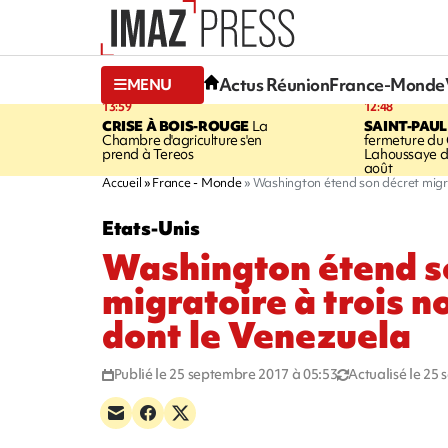
Actus Réunion
France-Monde
MENU
13:59
12:48
CRISE À BOIS-ROUGE
La
SAINT-PAUL
Chambre d'agriculture s'en
fermeture du
prend à Tereos
Lahoussaye d
août
Accueil
France - Monde
Washington étend son décret migra
Etats-Unis
Washington étend s
migratoire à trois 
dont le Venezuela
Publié le 25 septembre 2017 à 05:53
Actualisé le 25