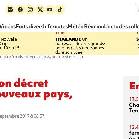
Vidéos
Faits divers
Inforoutes
Météo Réunion
L’actu des coll
12:20
1
Nouvelle
THAÏLANDE
Un
S
 Cap
adolescent tue ses grands-
t
u 10 au 15
parents puis six personnes
r
dans son lycée
toire à trois nouveaux pays, dont le Venezuela
on décret
En
nouveaux pays,
13:5
Cha
Ter
 septembre 2017 à 06:37
12:4
fer
au 