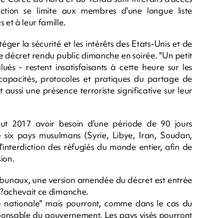
diction se limite aux membres d'une longue liste
et à leur famille.
éger la sécurité et les intérêts des Etats-Unis et de
e décret rendu public dimanche en soirée. "Un petit
és - restent insatisfaisants à cette heure sur les
s capacités, protocoles et pratiques du partage de
 aussi une présence terroriste significative sur leur
ut 2017 avoir besoin d'une période de 90 jours
 de six pays musulmans (Syrie, Libye, Iran, Soudan,
'interdiction des réfugiés du monde entier, afin de
ion.
ribunaux, une version amendée du décret est entrée
 s?achevait ce dimanche.
rité nationale" mais pourront, comme dans le cas du
sponsable du gouvernement. Les pays visés pourront