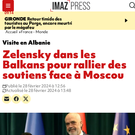
09:14
13:09
GIRONDE
Retour timide des
CONFLIT
Des échanges
touristes au Porge, encore meurtri
font cinq morts en Ukrai
par le mégafeu
Russie
Accueil
France - Monde
Visite en Albanie
Zelensky dans les
Balkans pour rallier des
soutiens face à Moscou
Publié le 28 février 2024 à 12:56
Actualisé le 28 février 2024 à 13:48