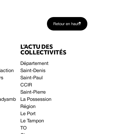
Retour en haut
L’ACTU DES
COLLECTIVITÉS
Département
daction
Saint-Denis
rs
Saint-Paul
CCIR
Saint-Pierre
 gadyamb
La Possession
Région
Le Port
Le Tampon
TO