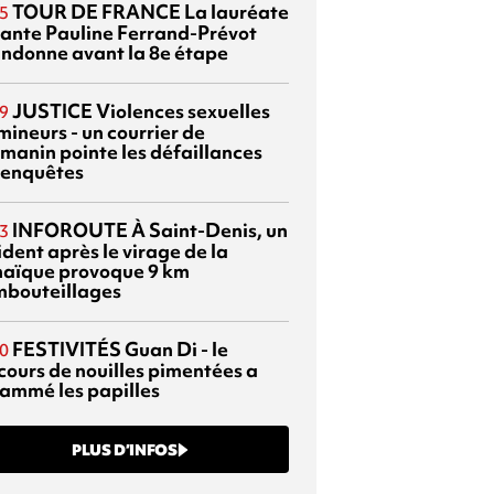
TOUR DE FRANCE
La lauréate
5
tante Pauline Ferrand-Prévot
ndonne avant la 8e étape
JUSTICE
Violences sexuelles
9
mineurs - un courrier de
manin pointe les défaillances
 enquêtes
INFOROUTE
À Saint-Denis, un
3
dent après le virage de la
aïque provoque 9 km
mbouteillages
FESTIVITÉS
Guan Di - le
0
cours de nouilles pimentées a
lammé les papilles
PLUS D’INFOS