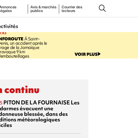
Annonces
Avis & marchés
Courrier des
légales
publics
lecteurs
ectivités
1:43
INFOROUTE
À Saint-
enis, un accident après le
irage de la Jamaïque
rovoque 9 km
VOIR PLUS
'embouteillages
 continu
PITON DE LA FOURNAISE
Les
5
darmes évacuent une
donneuse blessée, dans des
ditions météorologiques
iciles