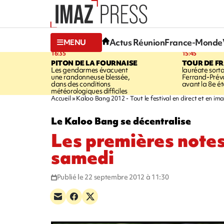
Actus Réunion
France-Monde
MENU
16:35
15:45
PITON DE LA FOURNAISE
TOUR DE F
Les gendarmes évacuent
lauréate sort
une randonneuse blessée,
Ferrand-Pré
dans des conditions
avant la 8e é
météorologiques difficiles
Accueil
Kaloo Bang 2012 - Tout le festival en direct et en im
Le Kaloo Bang se décentralise
Les premières notes
samedi
Publié le 22 septembre 2012 à 11:30