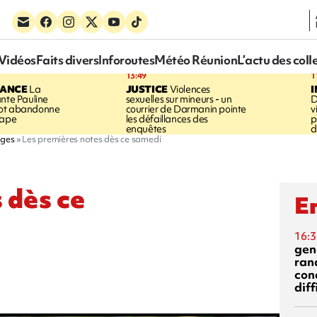
Vidéos
Faits divers
Inforoutes
Météo Réunion
L’actu des coll
13:49
1
RANCE
La
JUSTICE
Violences
ante Pauline
sexuelles sur mineurs - un
D
vot abandonne
courrier de Darmanin pointe
v
tape
les défaillances des
p
enquêtes
d
ages
Les premières notes dès ce samedi
 dès ce
En
16:3
gen
ran
con
diff