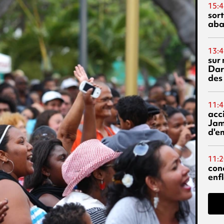
15:4
sor
aba
13:4
sur 
Dar
des
11:4
acci
Jam
d'e
11:2
con
enf