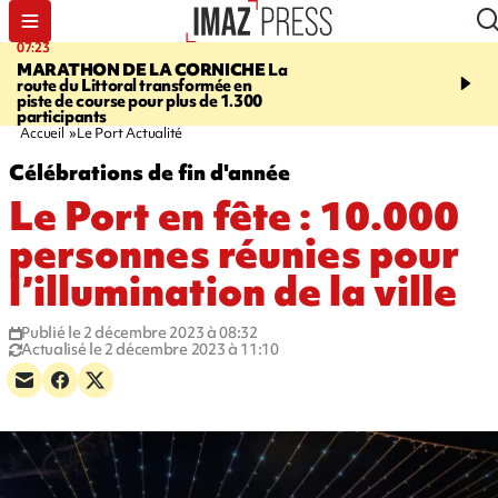
07:23
08:37
MARATHON DE LA CORNICHE
La
SAINT-DENIS
Lancemen
route du Littoral transformée en
braderie de l'océan pour
piste de course pour plus de 1.300
pouvoir d'achat des fami
participants
soutenir les commerçan
Accueil
Le Port Actualité
Célébrations de fin d'année
Le Port en fête : 10.000
personnes réunies pour
l’illumination de la ville
Publié le 2 décembre 2023 à 08:32
Actualisé le 2 décembre 2023 à 11:10