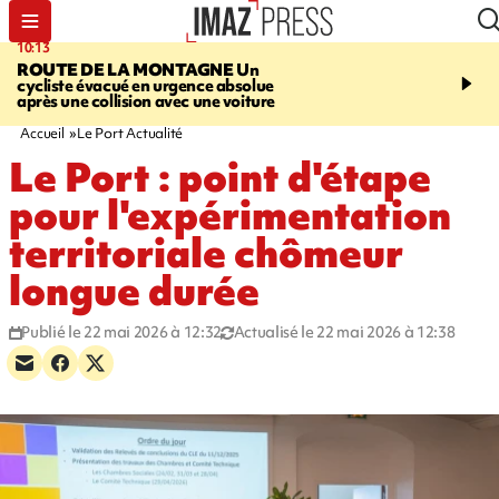
10:13
12:23
ROUTE DE LA MONTAGNE
Un
PRUDENCE
Les jouets
cycliste évacué en urgence absolue
peuvent éclater et brûler
après une collision avec une voiture
Accueil
Le Port Actualité
Le Port : point d'étape
pour l'expérimentation
territoriale chômeur
longue durée
Publié le 22 mai 2026 à 12:32
Actualisé le 22 mai 2026 à 12:38