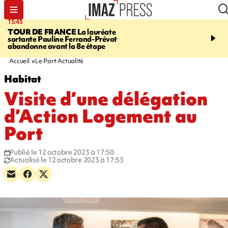
15:45
20:17
TOUR DE FRANCE
La lauréate
À RETENIR CE SOIR
Sé
sortante Pauline Ferrand-Prévot
routière, concours de nou
abandonne avant la 8e étape
du littoral fermée, courr
Darmanin et évacuation
Accueil
Le Port Actualité
Habitat
Visite d’une délégation
d’Action Logement au
Port
Publié le 12 octobre 2023 à 17:50
Actualisé le 12 octobre 2023 à 17:53