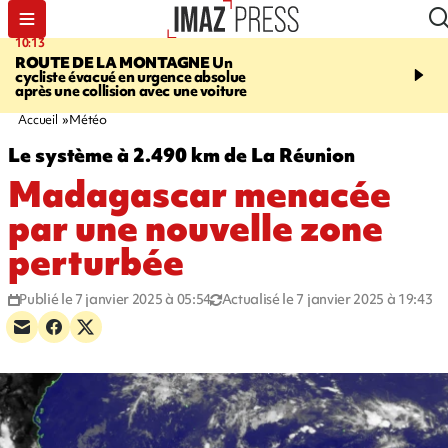
10:13
12:23
ROUTE DE LA MONTAGNE
Un
PRUDENCE
Les jouets
cycliste évacué en urgence absolue
peuvent éclater et brûler
après une collision avec une voiture
Accueil
Météo
Le système à 2.490 km de La Réunion
Madagascar menacée
par une nouvelle zone
perturbée
Publié le 7 janvier 2025 à 05:54
Actualisé le 7 janvier 2025 à 19:43