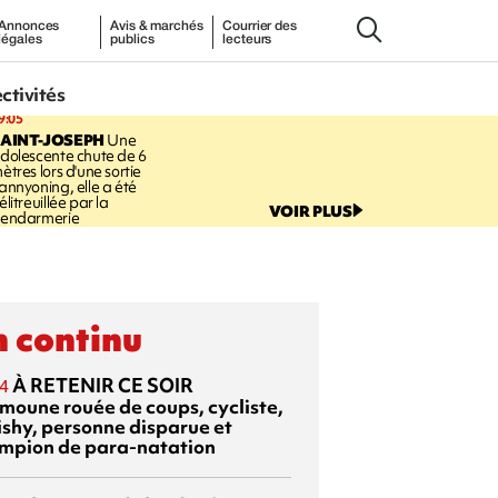
Annonces
Avis & marchés
Courrier des
légales
publics
lecteurs
ectivités
9:05
AINT-JOSEPH
Une
dolescente chute de 6
ètres lors d'une sortie
annyoning, elle a été
élitreuillée par la
VOIR PLUS
endarmerie
 continu
À RETENIR CE SOIR
4
moune rouée de coups, cycliste,
ishy, personne disparue et
mpion de para-natation