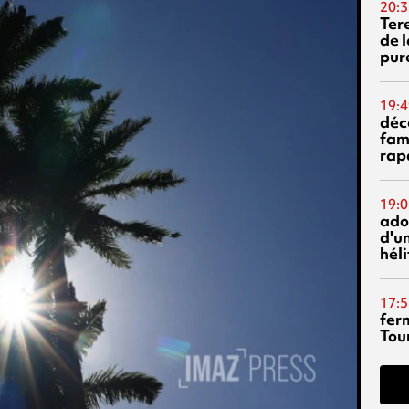
20:3
Ter
de l
pur
19:4
déc
fam
rap
19:0
ado
d'un
hél
17:5
fer
Tour