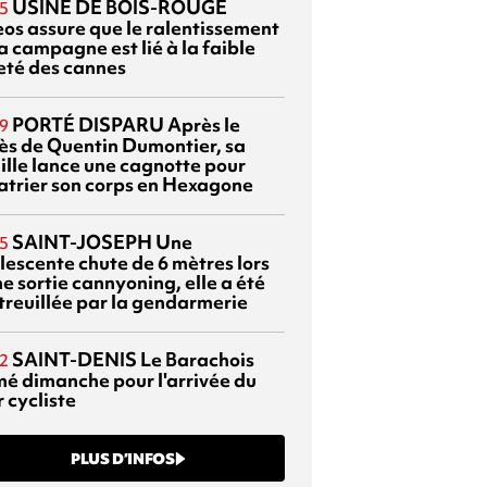
USINE DE BOIS-ROUGE
5
eos assure que le ralentissement
a campagne est lié à la faible
eté des cannes
PORTÉ DISPARU
Après le
9
ès de Quentin Dumontier, sa
ille lance une cagnotte pour
atrier son corps en Hexagone
SAINT-JOSEPH
Une
5
lescente chute de 6 mètres lors
e sortie cannyoning, elle a été
itreuillée par la gendarmerie
SAINT-DENIS
Le Barachois
2
mé dimanche pour l'arrivée du
 cycliste
PLUS D’INFOS