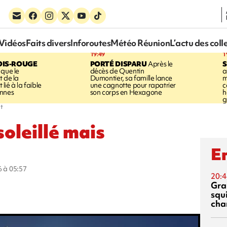
Vidéos
Faits divers
Inforoutes
Météo Réunion
L’actu des coll
19:49
1
OIS-ROUGE
PORTÉ DISPARU
Après le
S
 que le
décès de Quentin
a
t de la
Dumontier, sa famille lance
m
ié à la faible
une cagnotte pour rapatrier
c
annes
son corps en Hexagone
h
g
nt
oleillé mais
En
6 à 05:57
20:4
Gra
squ
cha