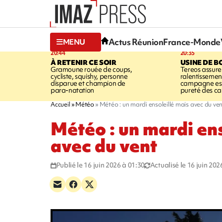
Actus Réunion
France-Monde
MENU
20:44
20:35
À RETENIR CE SOIR
USINE DE B
Gramoune rouée de coups,
Tereos assure
cycliste, squishy, personne
ralentissemen
disparue et champion de
campagne est l
para-natation
pureté des c
Accueil
Météo
Météo : un mardi ensoleillé mais avec du ve
Météo : un mardi ens
avec du vent
Publié le 16 juin 2026 à 01:30
Actualisé le 16 juin 202